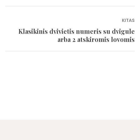
įrašų
post:
KITAS
Klasikinis dvivietis numeris su dvigule
Next
arba 2 atskiromis lovomis
post: