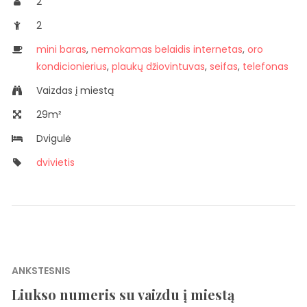
2
2
mini baras
,
nemokamas belaidis internetas
,
oro
kondicionierius
,
plaukų džiovintuvas
,
seifas
,
telefonas
Vaizdas į miestą
29m²
Dvigulė
dvivietis
Navigacija
ANKSTESNIS
tarp
Liukso numeris su vaizdu į miestą
Previous