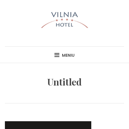
Skip
to
content
HOTEL VILNIA
INFO@HOTELVILNIA.LT
MENIU
Untitled