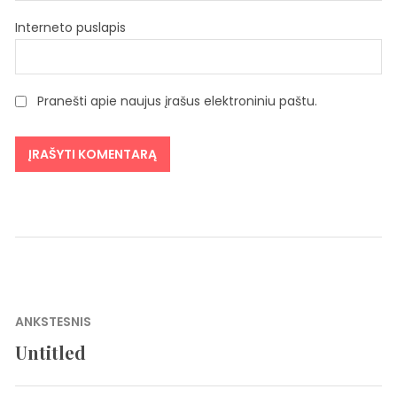
Interneto puslapis
Pranešti apie naujus įrašus elektroniniu paštu.
Navigacija
ANKSTESNIS
tarp
Untitled
Previous
įrašų
post: