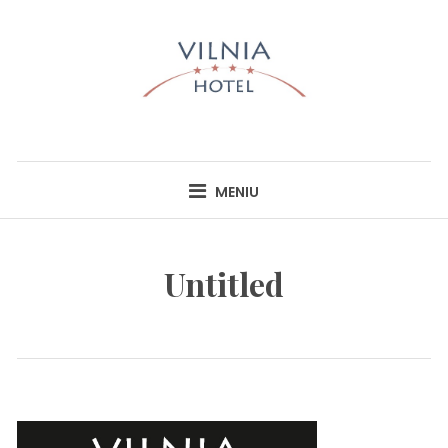
Skip
to
content
HOTEL VILNIA
INFO@HOTELVILNIA.LT
MENIU
Untitled