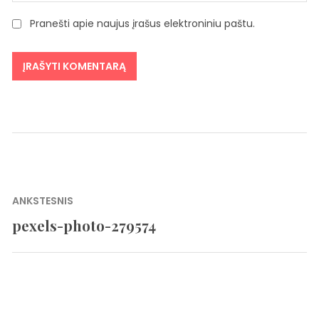
Pranešti apie naujus įrašus elektroniniu paštu.
Navigacija
ANKSTESNIS
tarp
pexels-photo-279574
Previous
įrašų
post: