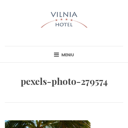
Skip
to
content
HOTEL VILNIA
INFO@HOTELVILNIA.LT
MENIU
pexels-photo-279574