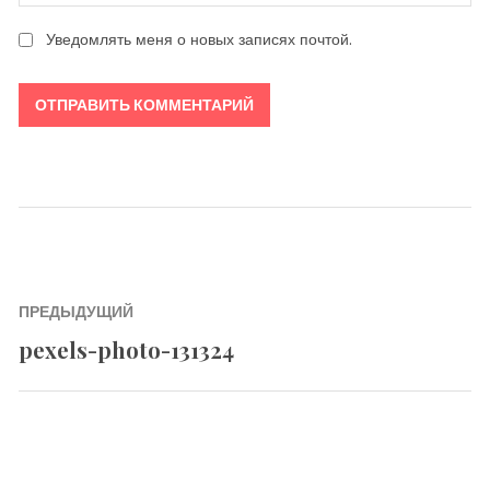
Уведомлять меня о новых записях почтой.
Навигация
ПРЕДЫДУЩИЙ
по
pexels-photo-131324
Previous
записям
post: