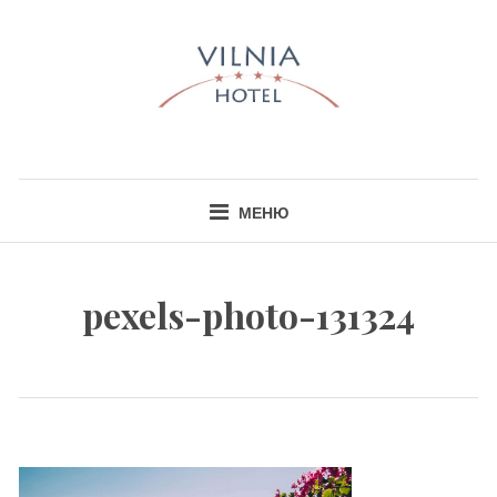
Skip
to
content
HOTEL VILNIA
INFO@HOTELVILNIA.LT
МЕНЮ
pexels-photo-131324