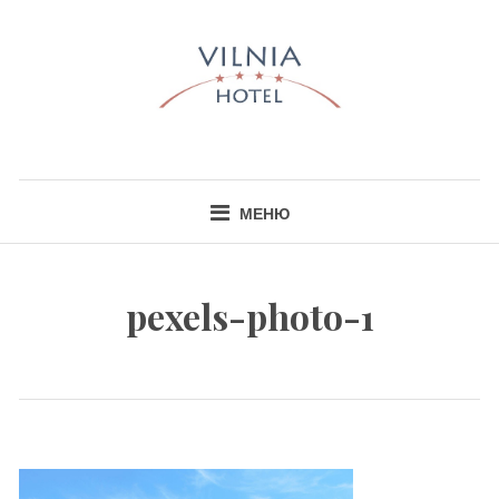
Skip
to
content
HOTEL VILNIA
INFO@HOTELVILNIA.LT
МЕНЮ
pexels-photo-1