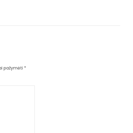
iai pažymėti
*