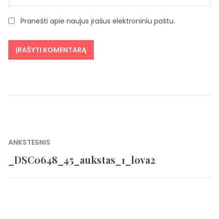
Pranešti apie naujus įrašus elektroniniu paštu.
Navigacija
ANKSTESNIS
tarp
_DSC0648_45_aukstas_1_lova2
Previous
įrašų
post: