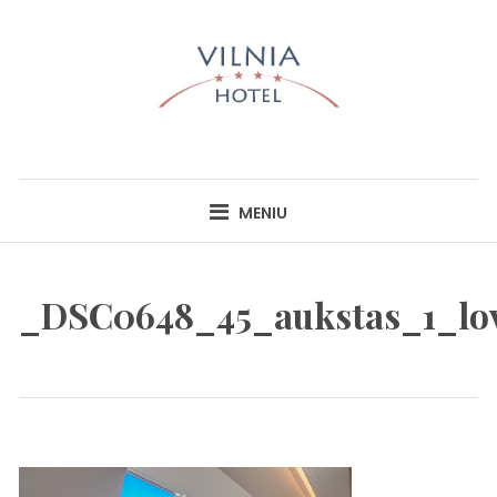
Skip
to
content
HOTEL VILNIA
INFO@HOTELVILNIA.LT
MENIU
_DSC0648_45_aukstas_1_lo