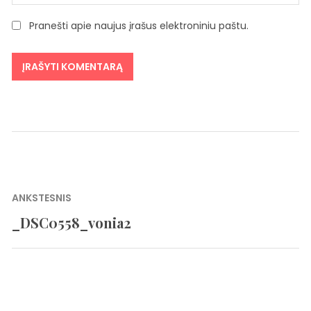
Pranešti apie naujus įrašus elektroniniu paštu.
Navigacija
ANKSTESNIS
tarp
_DSC0558_vonia2
Previous
įrašų
post: