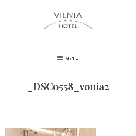
Skip
to
content
HOTEL VILNIA
INFO@HOTELVILNIA.LT
MENIU
_DSC0558_vonia2