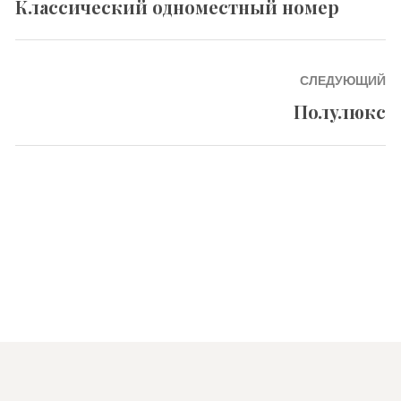
по
Классический одноместный номер
Previous
записям
post:
СЛЕДУЮЩИЙ
Полулюкс
Next
post: