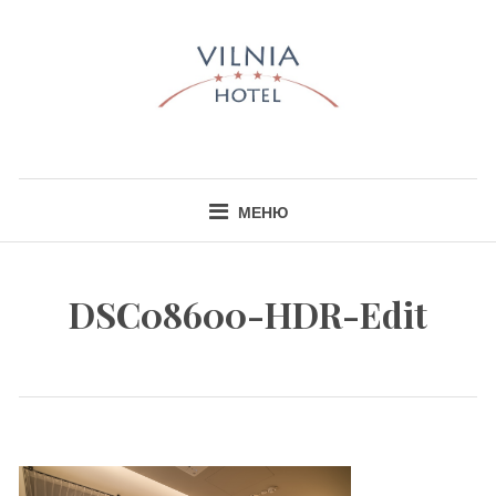
Skip
to
content
HOTEL VILNIA
INFO@HOTELVILNIA.LT
МЕНЮ
DSC08600-HDR-Edit