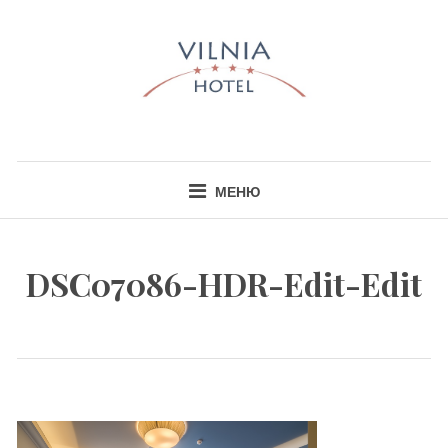
Skip
to
content
HOTEL VILNIA
INFO@HOTELVILNIA.LT
МЕНЮ
DSC07086-HDR-Edit-Edit