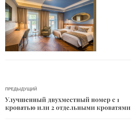
Навигация
ПРЕДЫДУЩИЙ
по
Улучшенный двухместный номер с 1
Previous
записям
кроватью или 2 отдельными кроватями
post: