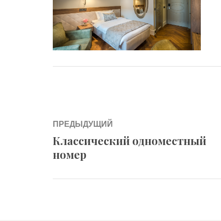
Навигация
ПРЕДЫДУЩИЙ
по
Классический одноместный
Previous
номер
записям
post: